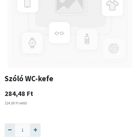
Szóló WC-kefe
284,48
Ft
224,00
Ft
nettó