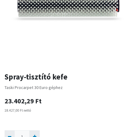
Spray-tisztító kefe
Taski Procarpet 30 Euro géphez
23.402,29
Ft
18.427,00
Ft
nettó