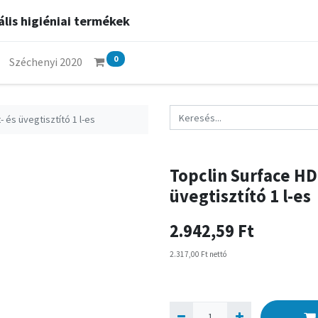
lis higiéniai termékek
0
Széchenyi 2020
 és üvegtisztító 1 l-es
Topclin Surface HD
üvegtisztító 1 l-es
2.942,59
Ft
2.317,00
Ft
nettó