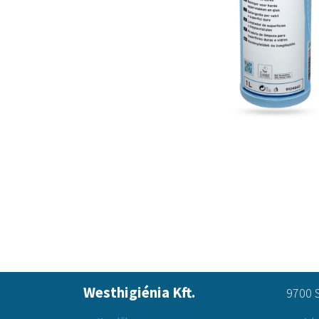
Westhigiénia Kft.
9700 