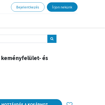
Bejelentkezés
Írjon nekünk
 keményfelület- és
HOZZÁADÁS A KOSÁRHOZ