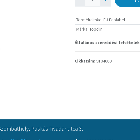
Termékcímke
:
EU Ecolabel
Márka
:
Topclin
Általános szerződési feltételek
Cikkszám:
9104660
Szombathely, Puskás Tivadar utca 3.