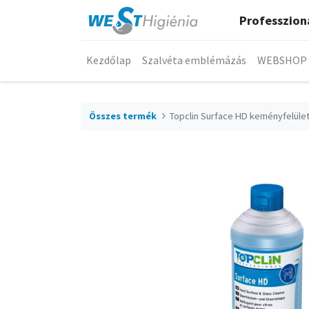
Professzioná
Kezdőlap
Szalvéta emblémázás
WEBSHOP
Összes termék
Topclin Surface HD keményfelület-