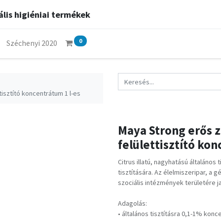
lis higiéniai termékek
0
Széchenyi 2020
tisztító koncentrátum 1 l-es
Maya Strong erős z
felülettisztító kon
Citrus illatú, nagyhatású általános
tisztítására. Az élelmiszeripar, a 
szociális intézmények területére ja
Adagolás:
• általános tisztításra 0,1-1% konc