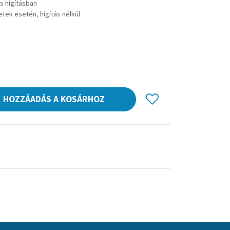
s hígításban
tek esetén, higítás nélkül
HOZZÁADÁS A KOSÁRHOZ