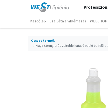
Professzioná
Kezdőlap
Szalvéta emblémázás
WEBSHOP
Összes termék
Maya Strong erős zsíroldó hatású padló és felület