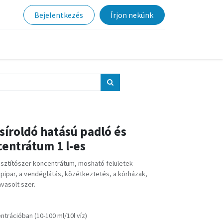
Bejelentkezés
Írjon nekünk
síroldó hatású padló és
centrátum 1 l-es
 tisztítószer koncentrátum, mosható felületek
gépipar, a vendéglátás, közétkeztetés, a kórházak,
vasolt szer.
entrációban (10-100 ml/10l víz)