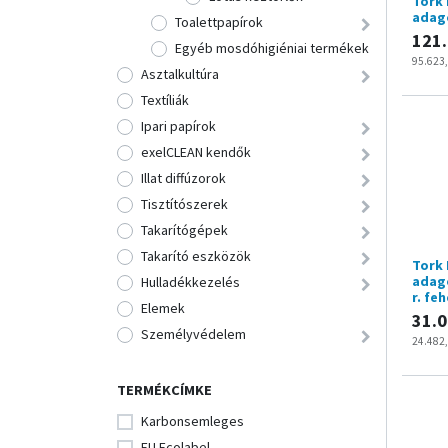
Tork 
adago
Toalettpapírok
121
Egyéb mosdóhigiéniai termékek
95.623
Asztalkultúra
Textíliák
Ipari papírok
exelCLEAN kendők
Illat diffúzorok
Tisztítószerek
Takarítógépek
Takarító eszközök
Tork
adago
Hulladékkezelés
r. fe
Elemek
31.0
Személyvédelem
24.482
TERMÉKCÍMKE
Karbonsemleges
EU Ecolabel