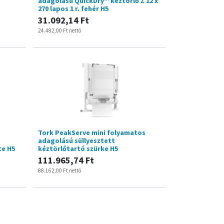
adagolású QuickDry™ kéztörlő Z 12 x
270 lapos 1 r. fehér H5
31.092,14
Ft
24.482,00
Ft
nettó
Tork PeakServe mini folyamatos
adagolású süllyesztett
te H5
kéztörlőtartó szürke H5
111.965,74
Ft
88.162,00
Ft
nettó