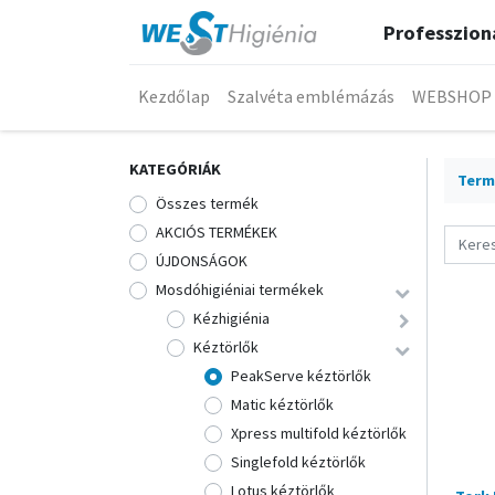
Professzioná
Kezdőlap
Szalvéta emblémázás
WEBSHOP
KATEGÓRIÁK
Term
Összes termék
AKCIÓS TERMÉKEK
ÚJDONSÁGOK
Mosdóhigiéniai termékek
Kézhigiénia
Kéztörlők
PeakServe kéztörlők
Matic kéztörlők
Xpress multifold kéztörlők
Singlefold kéztörlők
Lotus kéztörlők