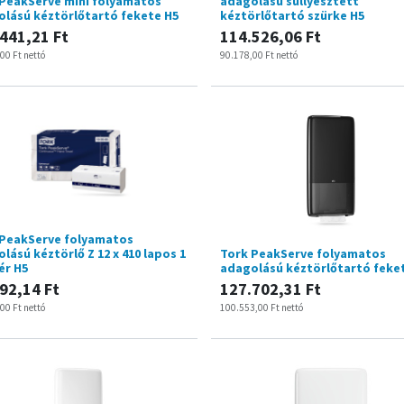
PeakServe mini folyamatos
adagolású süllyesztett
lású kéztörlőtartó fekete H5
kéztörlőtartó szürke H5
.441,21
Ft
114.526,06
Ft
,00
Ft
nettó
90.178,00
Ft
nettó
 PeakServe folyamatos
lású kéztörlő Z 12 x 410 lapos 1
Tork PeakServe folyamatos
hér H5
adagolású kéztörlőtartó feke
92,14
Ft
127.702,31
Ft
,00
Ft
nettó
100.553,00
Ft
nettó