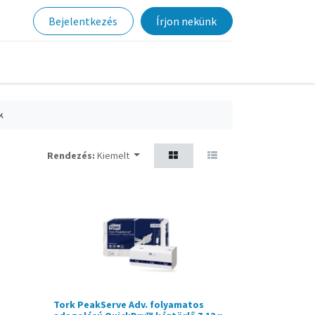
Bejelentkezés
Írjon nekünk
k
Rendezés:
Kiemelt
Tork PeakServe Adv. folyamatos