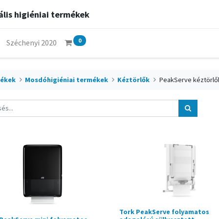
lis higiéniai termékek
0
Széchenyi 2020
ékek
Mosdóhigiéniai termékek
Kéztörlők
PeakServe kéztörlő
Tork PeakServe folyamatos