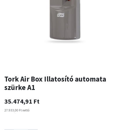
Tork Air Box Illatosító automata
szürke A1
35.474,91
Ft
27.933,00
Ft
nettó