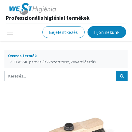
Professzionális higiéniai termékek
Bejelentkezés
Írjon nekünk
Összes termék
CLASSIC partvis (lakkozott test, kevert lószőr)