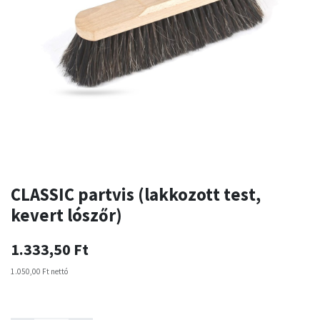
CLASSIC partvis (lakkozott test,
kevert lószőr)
1.333,50
Ft
1.050,00
Ft
nettó