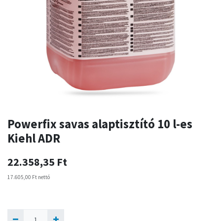
Powerfix savas alaptisztító 10 l-es
Kiehl ADR
22.358,35
Ft
17.605,00
Ft
nettó