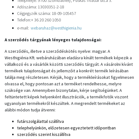
Telephelye:
9700 Szombathely, Puskás Tivadar utca 3.
Adószáma: 13030351-2-18
Cégjegyzék száma: 18-09-105457
Telefon:+ 36 20 260 1050
e-mail:
webaruhaz@westhigienia.hu
A szerződés tárgyának lényeges tulajdonságai:
A szerződés, illetve a szerződéskötés nyelve: magyar. A
Westhigiénia Kft. webáruházában eladásra kínált termékek képezik a
vállalkozó és a vásárlók közötti szerződés tárgyát. A vásárolni kívánt
termékek tulajdonságait és jellemzőit a konkrét termék leírásában
találja meg részletesen. Kérjük, hogy a termékleírásokat figyelmesen
olvassa el, hogy pontosan azt a terméket rendelhesse, melyre
szüksége van. Amennyiben bizonytalan, kérje segítségünket. A
feltüntetett képek helyenként illusztrációk, a termékfotók viszont
ugyanolyan termékekről készültek. A megrendelt termékeket az
alábbi módon tudja átvenni:
futárszolgálattal szállítva
telephelyünkön, előzetesen egyeztetett időpontban
szerződés szerint kiszállítva