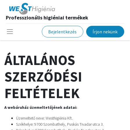
Professzionális higiéniai termékek
Bejelentkezés
Írjon nekünk
ÁLTALÁNOS
SZERZŐDÉSI
FELTÉTELEK
A webáruház üzemeltetőjének adatai:
Üzemeltető neve: Westhigiénia Kft.
Székhelye: 9700 Szombathely, Puskás Tivadar utca 3.