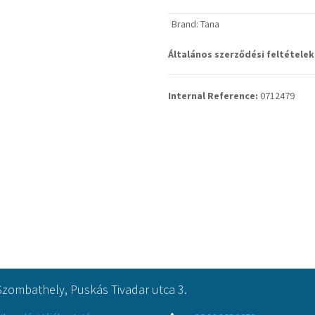
Brand
:
Tana
Általános szerződési feltételek
Internal Reference:
0712479
Szombathely, Puskás Tivadar utca 3.