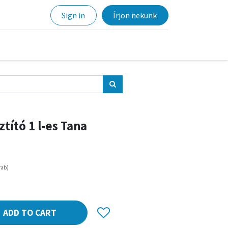
Sign in
Írjon nekünk
ztító 1 l-es Tana
rab
)
ADD TO CART