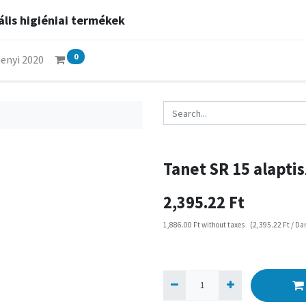
lis higiéniai termékek
0
enyi 2020
Tanet SR 15 alaptis
2,395.22
Ft
1,886.00
Ft
without taxes
(
2,395.22
Ft
/
Da