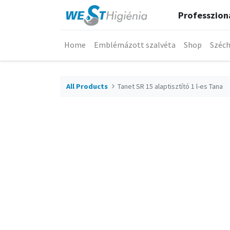
Professzioná
Home
Emblémázott szalvéta
Shop
Széch
All Products
Tanet SR 15 alaptisztító 1 l-es Tana