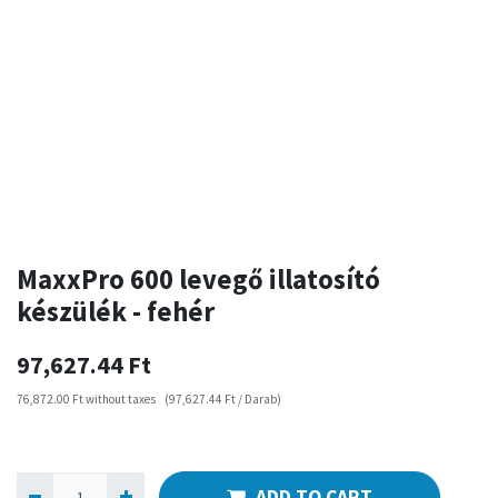
MaxxPro 600 levegő illatosító
készülék - fehér
97,627.44
Ft
76,872.00
Ft
without taxes
(
97,627.44
Ft
/
Darab
)
ADD TO CART