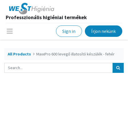
Professzionális higiéniai termékek
Sign in
Írjon nekünk
All Products
MaxxPro 600 levegő illatosító készülék - fehér