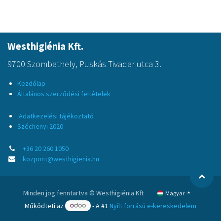
Westhigiénia Kft.
9700 Szombathely, Puskás Tivadar utca 3.
Kezdőlap
Általános szerződési feltételek
Adatkezelési tájékoztató
Széchenyi 2020
+36 20 260 1050
kozpont@westhigienia.hu
Minden jog fenntartva © Westhigiénia Kft
Magyar
Működteti az
- A #1
Nyílt forrású e-kereskedelem