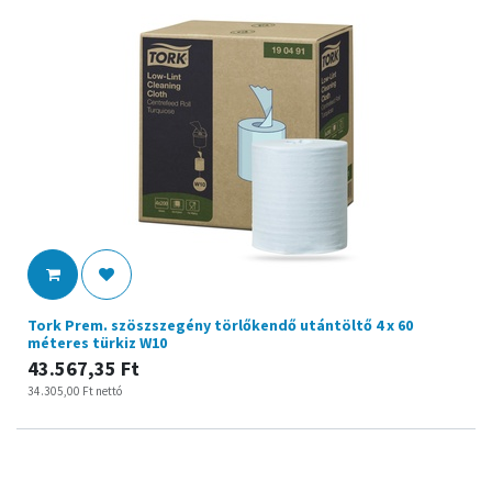
Tork Prem. szöszszegény törlőkendő utántöltő 4 x 60
méteres türkiz W10
43.567,35
Ft
34.305,00
Ft
nettó