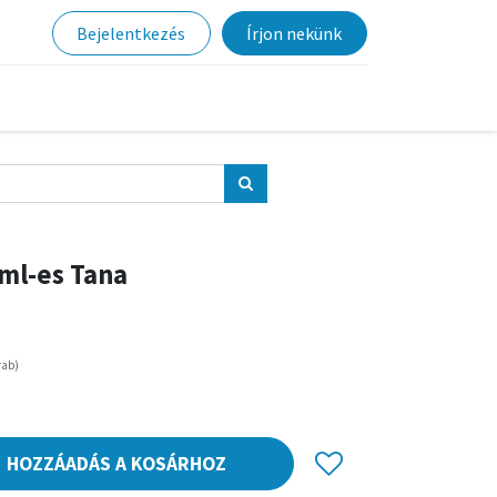
Bejelentkezés
Írjon nekünk
 ml-es Tana
rab
)
HOZZÁADÁS A KOSÁRHOZ