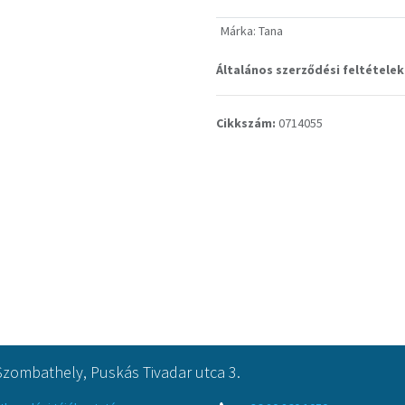
Márka
:
Tana
Általános szerződési feltételek
Cikkszám:
0714055
Szombathely, Puskás Tivadar utca 3.