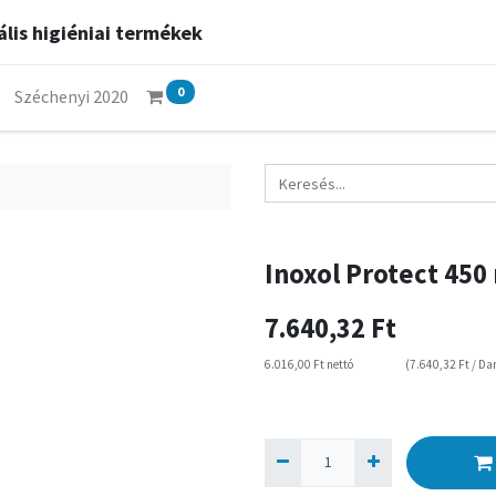
lis higiéniai termékek
0
Széchenyi 2020
Inoxol Protect 450
7.640,32
Ft
6.016,00
Ft
nettó
(
7.640,32
Ft
/
Da