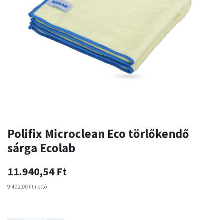
Polifix Microclean Eco törlőkendő
sárga Ecolab
11.940,54
Ft
9.402,00
Ft
nettó