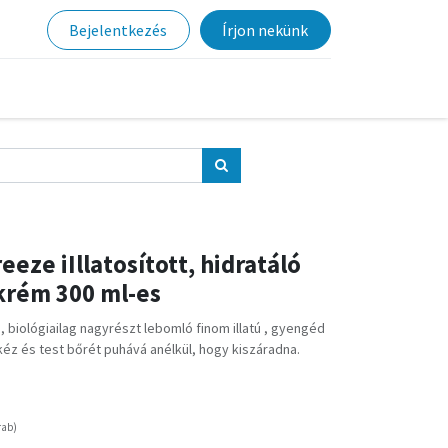
Bejelentkezés
Írjon nekünk
eze iIllatosított, hidratáló
 krém 300 ml-es
, biológiailag nagyrészt lebomló finom illatú , gyengéd
kéz és test bőrét puhává anélkül, hogy kiszáradna.
rab
)