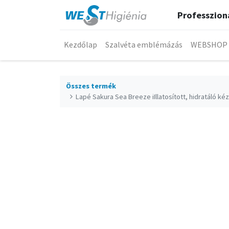
Professzioná
Kezdőlap
Szalvéta emblémázás
WEBSHOP
Összes termék
Lapé Sakura Sea Breeze iIllatosított, hidratáló ké