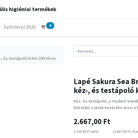
lis higiéniai termékek
0
Széchenyi 2020
z-, és testápoló krém 300 ml-es
Lapé Sakura Sea Bre
kéz-, és testápoló
Kéz- és testápoló, a modern trendi
hidratáló szerek keveréke teszi a 
2.667,00
Ft
2.100,00
Ft
nettó
(
2.667,00
Ft
/
Da