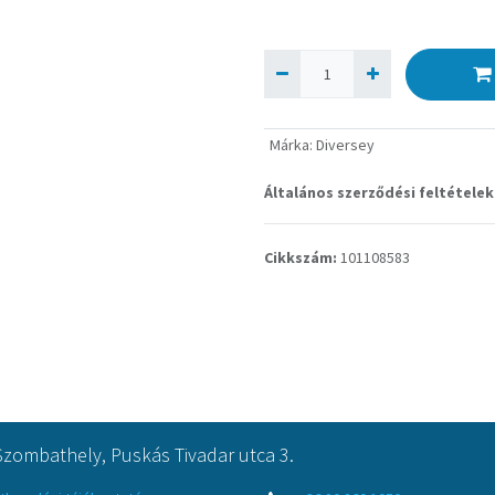
Márka
:
Diversey
Általános szerződési feltételek
Cikkszám:
101108583
Szombathely, Puskás Tivadar utca 3.