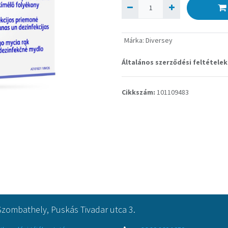
Márka
:
Diversey
Általános szerződési feltételek
Cikkszám:
101109483
Szombathely, Puskás Tivadar utca 3.