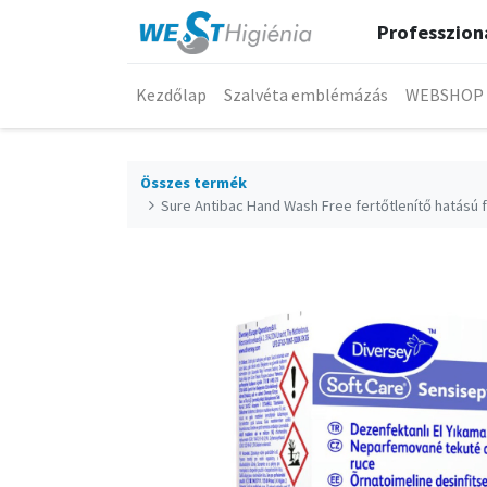
Professzioná
Kezdőlap
Szalvéta emblémázás
WEBSHOP
Összes termék
Sure Antibac Hand Wash Free fertőtlenítő hatású