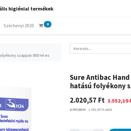
lis higiéniai termékek
0
Széchenyi 2020
 folyékony szappan 800 ml-es
Sure Antibac Hand 
hatású folyékony 
2.020,57
Ft
3.552,19
2.797,00
Ft
1.591,00
Ft
nettó