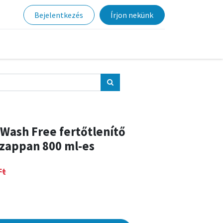
Bejelentkezés
Írjon nekünk
Wash Free fertőtlenítő
szappan 800 ml-es
Ft