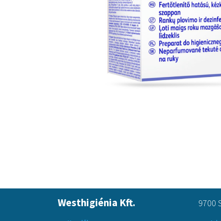
Westhigiénia Kft.
9700 