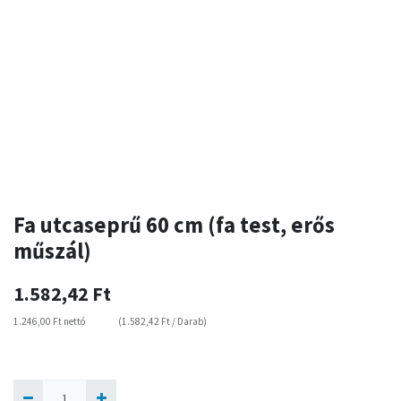
Fa utcaseprű 60 cm (fa test, erős
műszál)
1.582,42
Ft
1.246,00
Ft
nettó
(
1.582,42
Ft
/
Darab
)