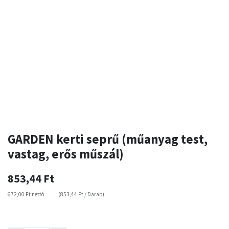
GARDEN kerti seprű (műanyag test,
vastag, erős műszál)
853,44
Ft
672,00
Ft
nettó
(
853,44
Ft
/
Darab
)