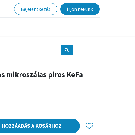
Bejelentkezés
Írjon nekünk
os mikroszálas piros KeFa
HOZZÁADÁS A KOSÁRHOZ