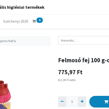
lis higiéniai termékek
0
Széchenyi 2020
 piros KeFa
Felmosó fej 100 g-
775,97
Ft
611,00
Ft
nettó