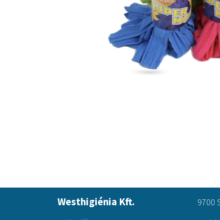
Westhigiénia Kft.
9700 