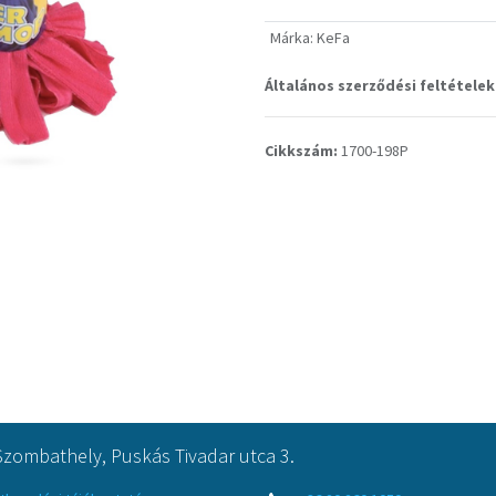
Márka
:
KeFa
Általános szerződési feltételek
Cikkszám:
1700-198P
Szombathely, Puskás Tivadar utca 3.