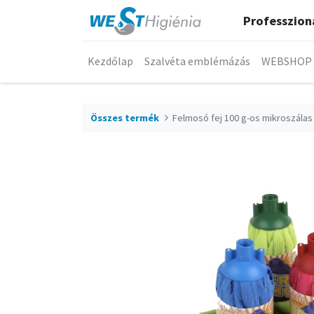
Professzioná
Kezdőlap
Szalvéta emblémázás
WEBSHOP
Összes termék
Felmosó fej 100 g-os mikroszálas