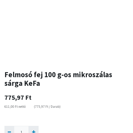
Felmosó fej 100 g-os mikroszálas
sárga KeFa
775,97
Ft
611,00
Ft
nettó
(
775,97
Ft
/
Darab
)