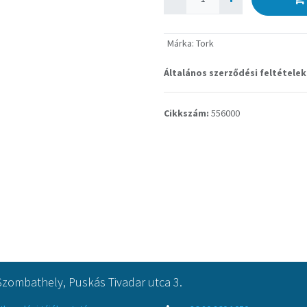
Márka
:
Tork
Általános szerződési feltételek
Cikkszám:
556000
Szombathely, Puskás Tivadar utca 3.