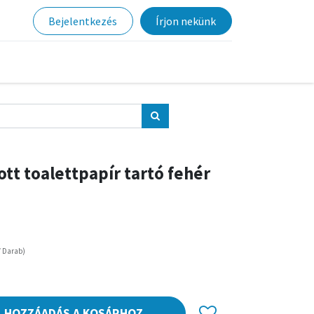
Bejelentkezés
Írjon nekünk
ott toalettpapír tartó fehér
/
Darab
)
HOZZÁADÁS A KOSÁRHOZ