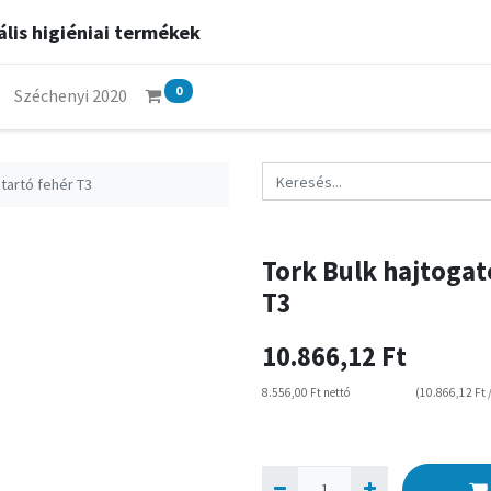
lis higiéniai termékek
0
Széchenyi 2020
 tartó fehér T3
Tork Bulk hajtogat
T3
10.866,12
Ft
8.556,00
Ft
nettó
(
10.866,12
Ft