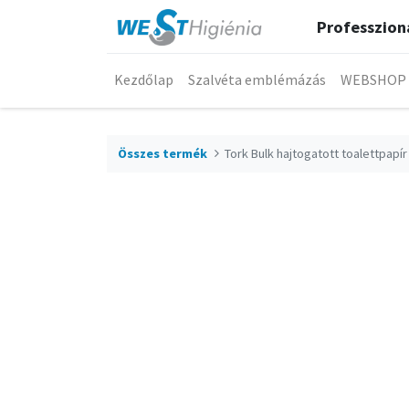
Professzioná
Kezdőlap
Szalvéta emblémázás
WEBSHOP
Összes termék
Tork Bulk hajtogatott toalettpapír