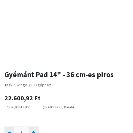
Gyémánt Pad 14" - 36 cm-es piros
Taski Swingo 2500 géphez
22.600,92
Ft
17.796,00
Ft
nettó
(
22.600,92
Ft
/
Darab
)