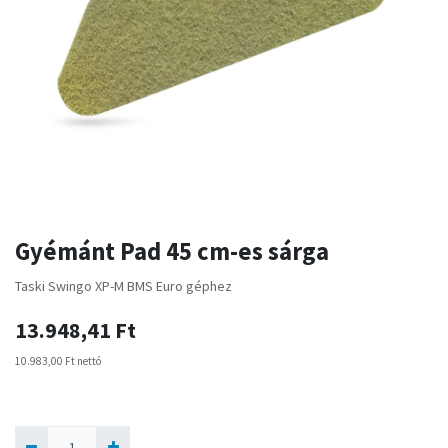
Gyémánt Pad 45 cm-es sárga
Taski Swingo XP-M BMS Euro géphez
13.948,41
Ft
10.983,00
Ft
nettó