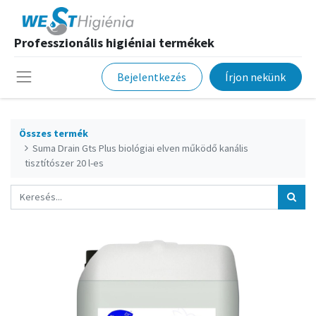
Professzionális higiéniai termékek
Bejelentkezés
Írjon nekünk
Összes termék
Suma Drain Gts Plus biológiai elven működő kanális
tisztítószer 20 l-es