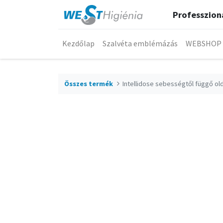
Professzioná
Kezdőlap
Szalvéta emblémázás
WEBSHOP
Összes termék
Intellidose sebességtől függő o