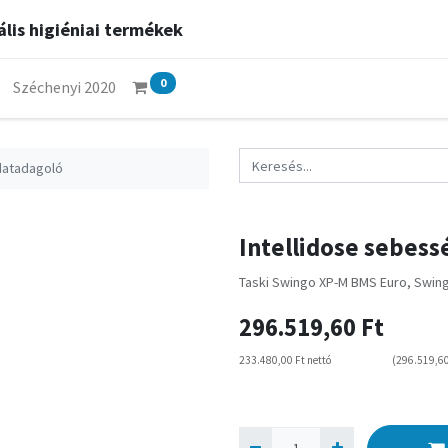
lis higiéniai termékek
0
Széchenyi 2020
ldatadagoló
Intellidose sebess
Taski Swingo XP-M BMS Euro, Swin
296.519,60
Ft
233.480,00
Ft
nettó
(
296.519,6