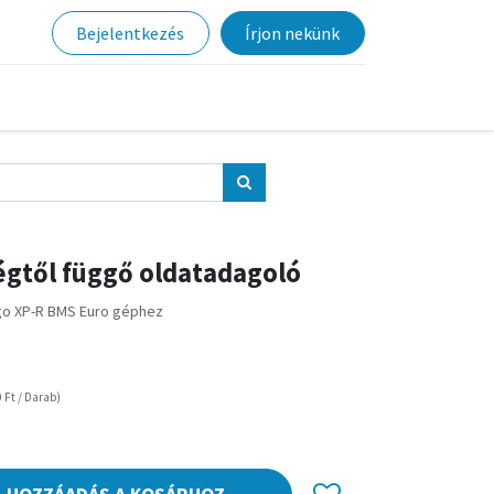
Bejelentkezés
Írjon nekünk
égtől függő oldatadagoló
go XP-R BMS Euro géphez
0
Ft
/
Darab
)