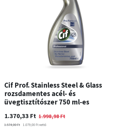
Cif Prof. Stainless Steel & Glass
rozsdamentes acél- és
üvegtisztítószer 750 ml-es
1.370,33
Ft
1.998,98
Ft
1.574,00
Ft
1.079,00
Ft
nettó