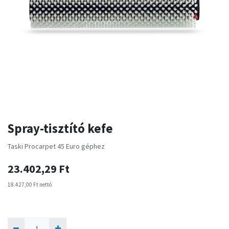
Spray-tisztító kefe
Taski Procarpet 45 Euro géphez
23.402,29
Ft
18.427,00
Ft
nettó