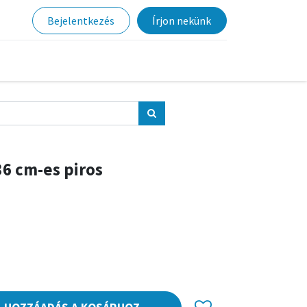
Bejelentkezés
Írjon nekünk
36 cm-es piros