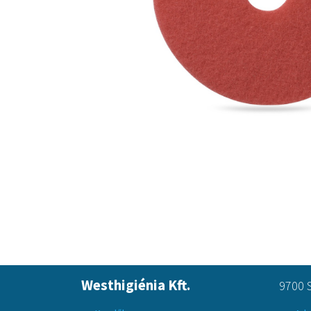
Westhigiénia Kft.
9700 