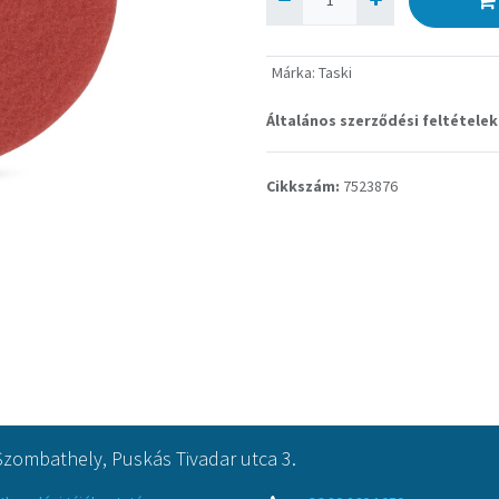
Márka
:
Taski
Általános szerződési feltételek
Cikkszám:
7523876
Szombathely, Puskás Tivadar utca 3.