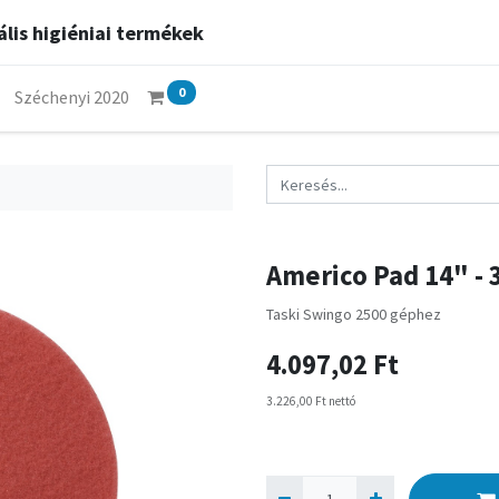
lis higiéniai termékek
0
Széchenyi 2020
Americo Pad 14" - 
Taski Swingo 2500 géphez
4.097,02
Ft
3.226,00
Ft
nettó