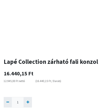
Lapé Collection zárható fali konzol
16.440,15
Ft
12.945,00
Ft
nettó
(
16.440,15
Ft
/
Darab
)