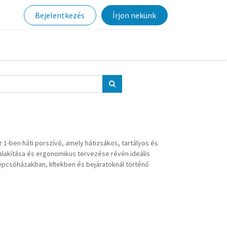
Bejelentkezés
Írjon nekünk
z 1-ben háti porszívó, amely hátizsákos, tartályos és
ialakítása és ergonomikus tervezése révén ideális
épcsőházakban, liftekben és bejáratoknál történő