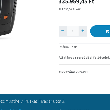
335.959,45
Ft
264.535,00
Ft
nettó
Márka
:
Taski
Általános szerződési feltételek
Cikkszám:
7524493
Szombathely, Puskás Tivadar utca 3.