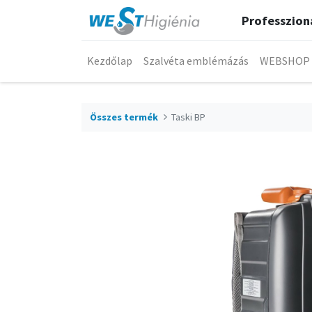
Professzioná
Kezdőlap
Szalvéta emblémázás
WEBSHOP
Összes termék
Taski BP