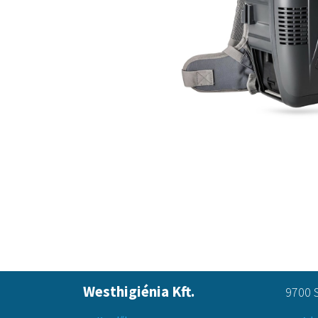
Westhigiénia Kft.
9700 