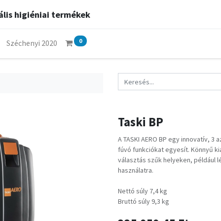
lis higiéniai termékek
0
Széchenyi 2020
Taski BP
A TASKI AERO BP egy innovatív, 3 a
fúvó funkciókat egyesít. Könnyű k
választás szűk helyeken, például l
használatra.
Nettó súly 7,4 kg
Bruttó súly 9,3 kg