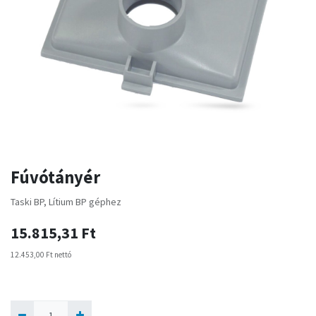
Fúvótányér
Taski BP, Lítium BP géphez
15.815,31
Ft
12.453,00
Ft
nettó