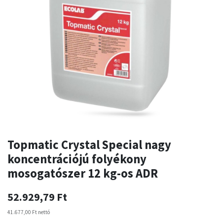
Topmatic Crystal Special nagy
koncentrációjú folyékony
mosogatószer 12 kg-os ADR
52.929,79
Ft
41.677,00
Ft
nettó