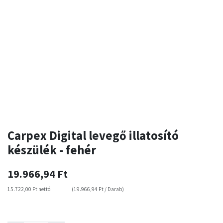
Carpex Digital levegő illatosító
készülék - fehér
19.966,94
Ft
15.722,00
Ft
nettó
(
19.966,94
Ft
/
Darab
)