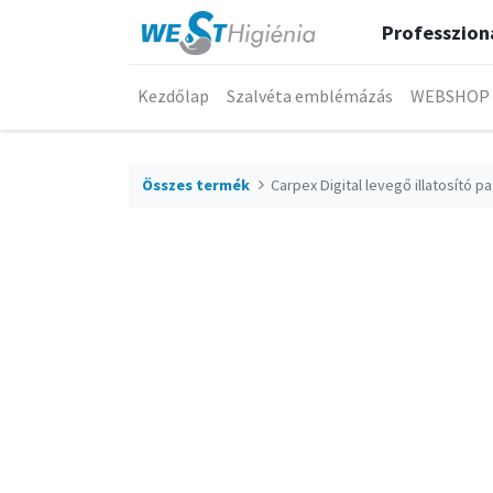
Professzioná
Kezdőlap
Szalvéta emblémázás
WEBSHOP
Összes termék
Carpex Digital levegő illatosító p