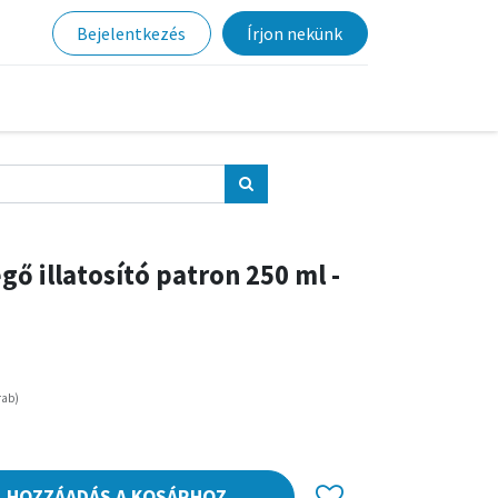
Bejelentkezés
Írjon nekünk
gő illatosító patron 250 ml -
rab
)
HOZZÁADÁS A KOSÁRHOZ