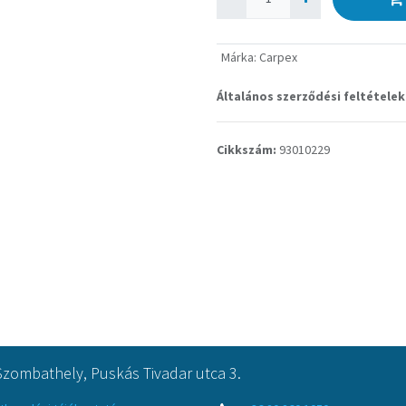
Márka
:
Carpex
Általános szerződési feltételek
Cikkszám:
93010229
Szombathely, Puskás Tivadar utca 3.