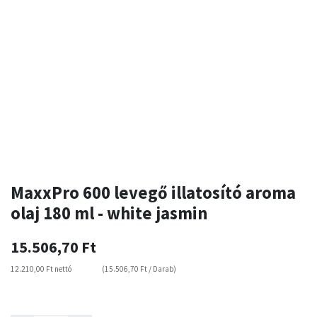
MaxxPro 600 levegő illatosító aroma
olaj 180 ml - white jasmin
15.506,70
Ft
12.210,00
Ft
nettó
(
15.506,70
Ft
/
Darab
)