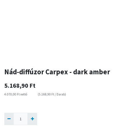
Nád-diffúzor Carpex - dark amber
5.168,90
Ft
4.070,00
Ft
nettó
(
5.168,90
Ft
/
Darab
)