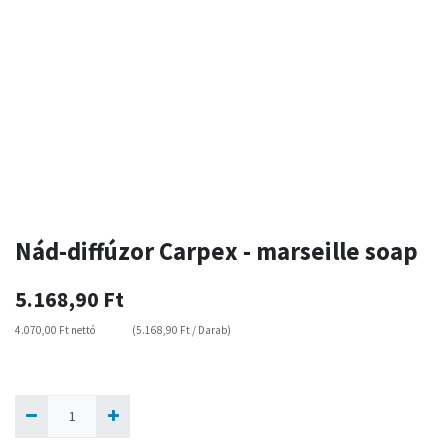
Nád-diffúzor Carpex - marseille soap
5.168,90
Ft
4.070,00
Ft
nettó
(
5.168,90
Ft
/
Darab
)