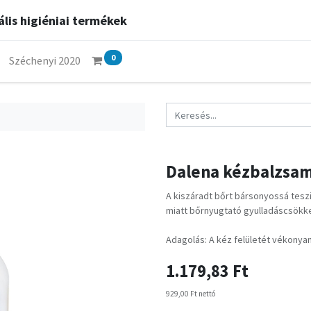
lis higiéniai termékek
0
Széchenyi 2020
Dalena kézbalzsam
A kiszáradt bőrt bársonyossá teszi
miatt bőrnyugtató gyulladáscsökke
Adagolás: A kéz felületét vékonyan
1.179,83
Ft
929,00
Ft
nettó