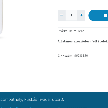
Márka
:
DeltaClean
Általános szerződési feltételek
Cikkszám:
96233350
Szombathely, Puskás Tivadar utca 3.