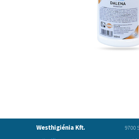
Westhigiénia Kft.
9700 