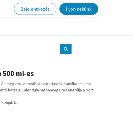
Bejelentkezés
Írjon nekünk
 500 ml-es
 és megvédi a további száradástól. Kamillatartalma
ntő hatású. Calendula hatóanyaga regenerálja a bőrt.
 kenjük be.