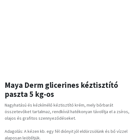
Maya Derm glicerines kéztisztító
paszta 5 kg-os
Nagyhatású és kézkímélő kéztisztító krém, mely bőrbarát
összetevőket tartalmaz, rendkívül hatékonyan távolítja el a zsíros,
olajos és grafitos szennyeződéseket.
Adagolás: A kézen kb. egy fél diónyit jól eldörzsölünk és bő vízzel
alaposan leöblítjük.