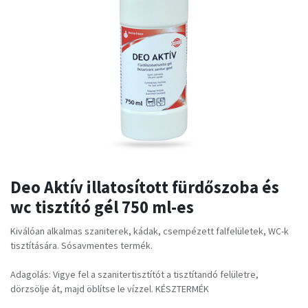
Deo Aktív illatosított fürdőszoba és
wc tisztító gél 750 ml-es
Kiválóan alkalmas szaniterek, kádak, csempézett falfelületek, WC-k
tisztítására. Sósavmentes termék.
Adagolás: Vigye fel a szanitertisztítót a tisztítandó felületre,
dörzsölje át, majd öblítse le vízzel. KÉSZTERMÉK