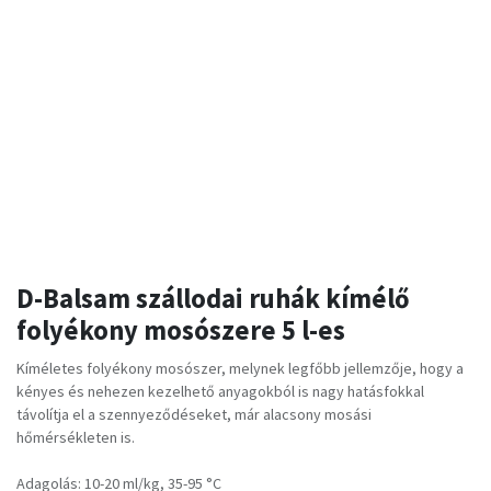
D-Balsam szállodai ruhák kímélő
folyékony mosószere 5 l-es
Kíméletes folyékony mosószer, melynek legfőbb jellemzője, hogy a
kényes és nehezen kezelhető anyagokból is nagy hatásfokkal
távolítja el a szennyeződéseket, már alacsony mosási
hőmérsékleten is.
Adagolás: 10-20 ml/kg, 35-95 °C