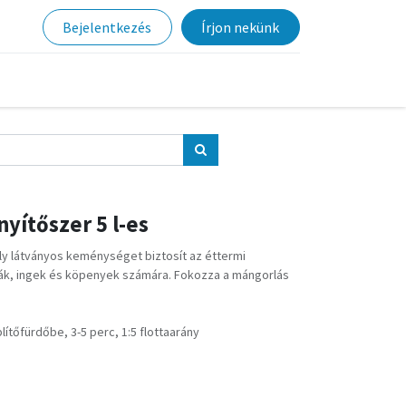
Bejelentkezés
Írjon nekünk
yítőszer 5 l-es
y látványos keménységet biztosít az éttermi
liák, ingek és köpenyek számára. Fokozza a mángorlás
lítőfürdőbe, 3-5 perc, 1:5 flottaarány