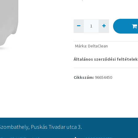
Márka
:
DeltaClean
Általános szerződési feltételek
Cikkszám:
96654450
Szombathely, Puskás Tivadar utca 3.