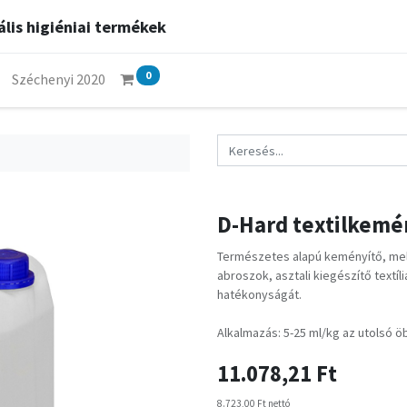
lis higiéniai termékek
0
Széchenyi 2020
D-Hard textilkemén
Természetes alapú keményítő, mel
abroszok, asztali kiegészítő textí
hatékonyságát.
Alkalmazás: 5-25 ml/kg az utolsó öb
11.078,21
Ft
8.723,00
Ft
nettó