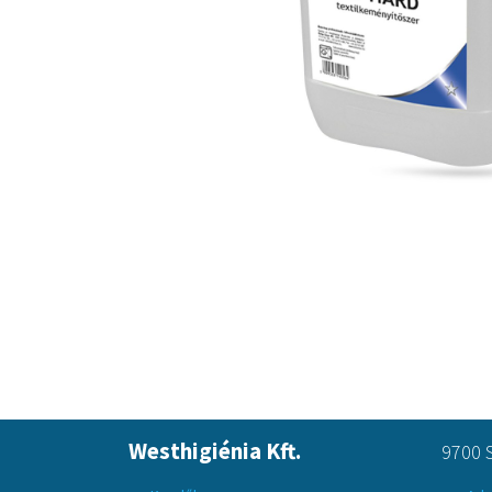
Westhigiénia Kft.
9700 