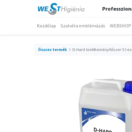
Professzioná
Kezdőlap
Szalvéta emblémázás
WEBSHOP
Összes termék
D-Hard textilkeményítőszer 5 l-es