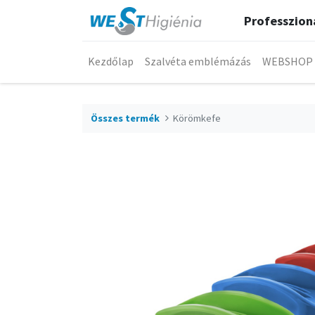
Professzioná
Kezdőlap
Szalvéta emblémázás
WEBSHOP
Összes termék
Körömkefe