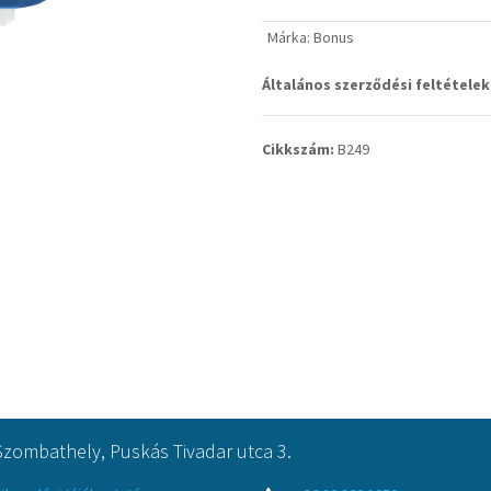
Márka
:
Bonus
Általános szerződési feltételek
Cikkszám:
B249
Szombathely, Puskás Tivadar utca 3.