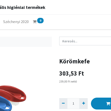
lis higiéniai termékek
0
Széchenyi 2020
Körömkefe
303,53
Ft
239,00
Ft
nettó