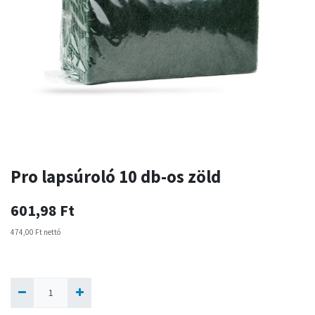
Pro lapsúroló 10 db-os zöld
601,98
Ft
474,00
Ft
nettó