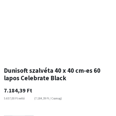
Dunisoft szalvéta 40 x 40 cm-es 60
lapos Celebrate Black
7.184,39
Ft
5.657,00
Ft
nettó
(
7.184,39
Ft
/
Csomag
)