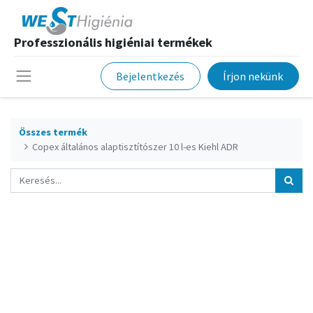
Professzionális higiéniai termékek
Bejelentkezés
Írjon nekünk
Összes termék
Copex általános alaptisztítószer 10 l-es Kiehl ADR