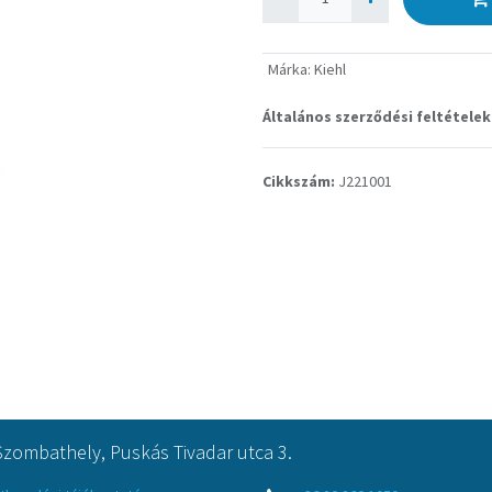
Márka
:
Kiehl
Általános szerződési feltételek
Cikkszám:
J221001
Szombathely, Puskás Tivadar utca 3.