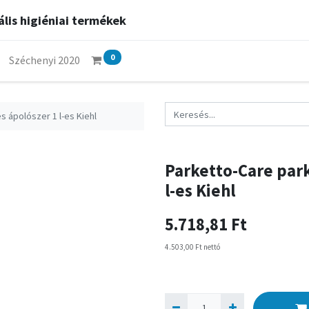
lis higiéniai termékek
0
Széchenyi 2020
és ápolószer 1 l-es Kiehl
Parketto-Care parke
l-es Kiehl
5.718,81
Ft
4.503,00
Ft
nettó