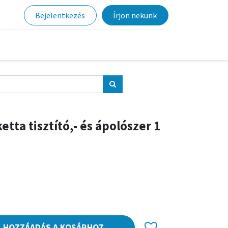
Bejelentkezés
Írjon nekünk
tta tisztító,- és ápolószer 1
HOZZÁADÁS A KOSÁRHOZ