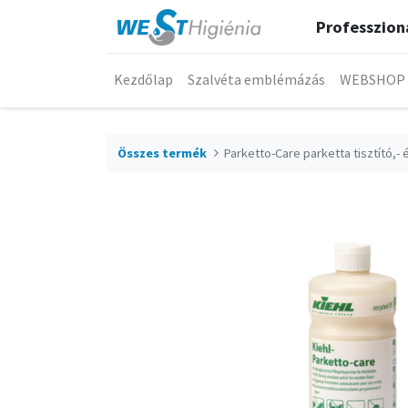
Professzioná
Kezdőlap
Szalvéta emblémázás
WEBSHOP
Összes termék
Parketto-Care parketta tisztító,- 