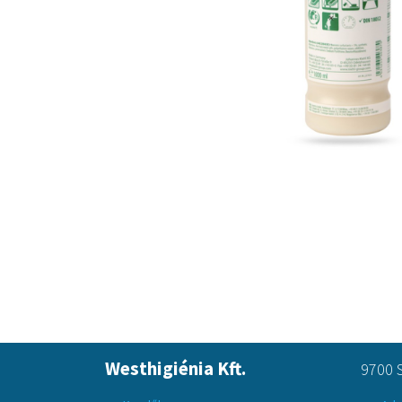
Westhigiénia Kft.
9700 