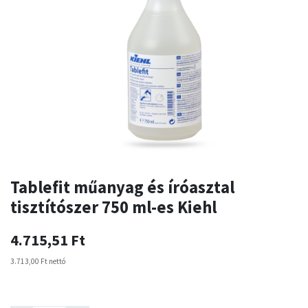
Tablefit műanyag és íróasztal
tisztítószer 750 ml-es Kiehl
4.715,51
Ft
3.713,00
Ft
nettó