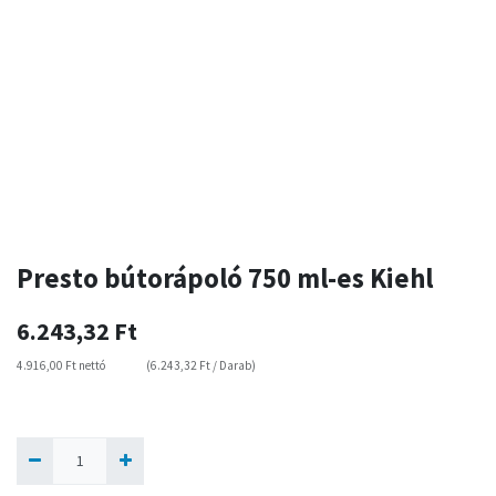
Presto bútorápoló 750 ml-es Kiehl
6.243,32
Ft
4.916,00
Ft
nettó
(
6.243,32
Ft
/
Darab
)